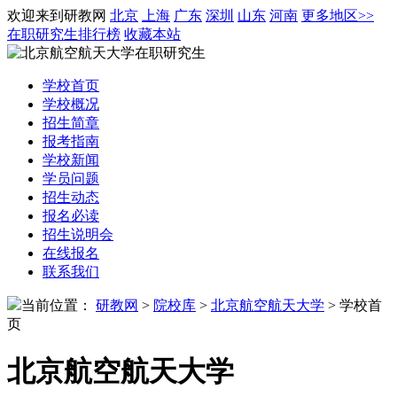
欢迎来到研教网
北京
上海
广东
深圳
山东
河南
更多地区>>
在职研究生排行榜
收藏本站
学校
首页
学校
概况
招生
简章
报考指南
学校
新闻
学员问题
招生动态
报名必读
招生说明会
在线
报名
联系我们
当前位置：
研教网
>
院校库
>
北京航空航天大学
>
学校首
页
北京航空航天大学