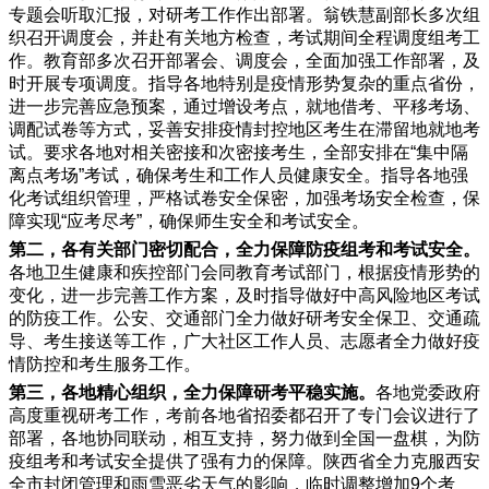
专题会听取汇报，对研考工作作出部署。翁铁慧副部长多次组
织召开调度会，并赴有关地方检查，考试期间全程调度组考工
作。教育部多次召开部署会、调度会，全面加强工作部署，及
时开展专项调度。指导各地特别是疫情形势复杂的重点省份，
进一步完善应急预案，通过增设考点，就地借考、平移考场、
调配试卷等方式，妥善安排疫情封控地区考生在滞留地就地考
试。要求各地对相关密接和次密接考生，全部安排在“集中隔
离点考场”考试，确保考生和工作人员健康安全。指导各地强
化考试组织管理，严格试卷安全保密，加强考场安全检查，保
障实现“应考尽考”，确保师生安全和考试安全。
第二，各有关部门密切配合，全力保障防疫组考和考试安全。
各地卫生健康和疾控部门会同教育考试部门，根据疫情形势的
变化，进一步完善工作方案，及时指导做好中高风险地区考试
的防疫工作。公安、交通部门全力做好研考安全保卫、交通疏
导、考生接送等工作，广大社区工作人员、志愿者全力做好疫
情防控和考生服务工作。
第三，各地精心组织，全力保障研考平稳实施。
各地党委政府
高度重视研考工作，考前各地省招委都召开了专门会议进行了
部署，各地协同联动，相互支持，努力做到全国一盘棋，为防
疫组考和考试安全提供了强有力的保障。陕西省全力克服西安
全市封闭管理和雨雪恶劣天气的影响，临时调整增加9个考