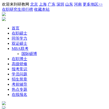
欢迎来到研教网
北京
上海
广东
深圳
山东
河南
更多地区>>
在职研究生排行榜
收藏本站
首页
在职硕士
同等学力
双证硕士
MBA联考
国际硕博
在职博士
高级研修
报考常识
学员问题
招生简章
考前辅导
热点专题
在线报名