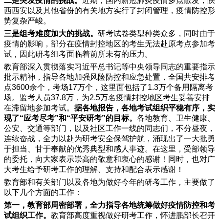
二是突发疫情的挑战。
近期，国内新冠肺炎疫情多点散发，陕
西西安以及其他省份的有关地方实行了封闭管理，疫情防控形
势复杂严峻。
三是组考难度加大的挑战。
研考试卷类型种类众多，同时由于
疫情的影响，部分在疫情封控地区的考生无法赴原考点参加考
试，因此研考组考面临着前所未有的压力。
教育部深入贯彻落实习近平总书记等中央领导同志的重要指示
批示精神，指导各地加强风险防控和应急处置，全国共安排考
点3600余个，考场17万个，这里面包括了1.3万个备用隔离考
场。监考人员37.8万，为2.5万名疫情封控地区考生妥善安排
在滞留地参加考试。
据各地报告，各地考试组织平稳有序，实
现了“应考尽考”和“平安研考”的目标。
各地教育、卫生健康、
公安、交通等部门，以及社区工作一线的同志们，不分昼夜，
连续奋战，全力以赴为研考安全保驾护航，涌现出了一大批勇
于担当、甘于奉献的优秀典型和感人事迹。在这里，受部领导
的委托，向大家表示崇高的敬意和衷心的感谢！同时，也对广
大考生给予研考工作的理解、支持和配合表示感谢！
教育部和有关部门以及各地为做好今年的研考工作，主要做了
以下几个方面的工作：
第一，教育部周密部署，全力指导各地统筹做好疫情防控和考
试组织工作。
教育部高度重视做好研考工作，怀进鹏部长召开