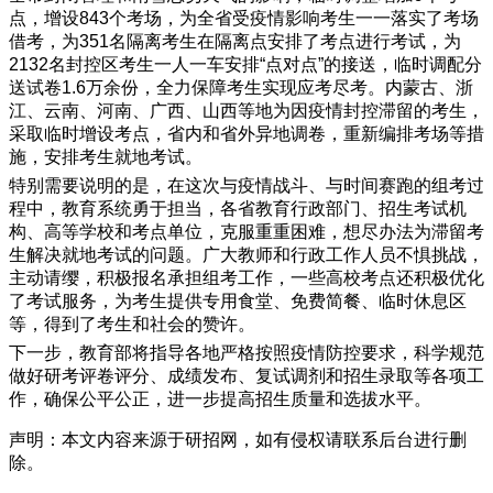
点，增设843个考场，为全省受疫情影响考生一一落实了考场
借考，为351名隔离考生在隔离点安排了考点进行考试，为
2132名封控区考生一人一车安排“点对点”的接送，临时调配分
送试卷1.6万余份，全力保障考生实现应考尽考。内蒙古、浙
江、云南、河南、广西、山西等地为因疫情封控滞留的考生，
采取临时增设考点，省内和省外异地调卷，重新编排考场等措
施，安排考生就地考试。
特别需要说明的是，在这次与疫情战斗、与时间赛跑的组考过
程中，教育系统勇于担当，各省教育行政部门、招生考试机
构、高等学校和考点单位，克服重重困难，想尽办法为滞留考
生解决就地考试的问题。广大教师和行政工作人员不惧挑战，
主动请缨，积极报名承担组考工作，一些高校考点还积极优化
了考试服务，为考生提供专用食堂、免费简餐、临时休息区
等，得到了考生和社会的赞许。
下一步，教育部将指导各地严格按照疫情防控要求，科学规范
做好研考评卷评分、成绩发布、复试调剂和招生录取等各项工
作，确保公平公正，进一步提高招生质量和选拔水平。
声明：本文内容来源于研招网，如有侵权请联系后台进行删
除。