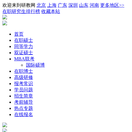
欢迎来到研教网
北京
上海
广东
深圳
山东
河南
更多地区>>
在职研究生排行榜
收藏本站
首页
在职硕士
同等学力
双证硕士
MBA联考
国际硕博
在职博士
高级研修
报考常识
学员问题
招生简章
考前辅导
热点专题
在线报名