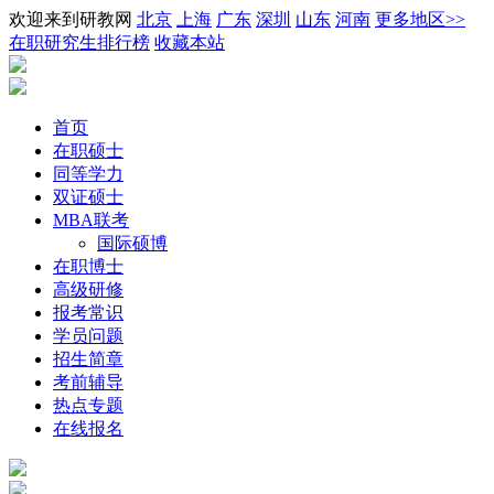
欢迎来到研教网
北京
上海
广东
深圳
山东
河南
更多地区>>
在职研究生排行榜
收藏本站
首页
在职硕士
同等学力
双证硕士
MBA联考
国际硕博
在职博士
高级研修
报考常识
学员问题
招生简章
考前辅导
热点专题
在线报名