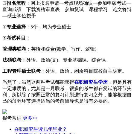
③
报名流程
：网上报名申请—考点现场确认—参加申硕考试—
查询成绩—下载资格审查表—参加复试—课程学习—论文答辩
—硕士学位授予
④
专业选择
：5个，均为专业硕士
⑤
考试科目
：
管理类联考
：英语和综合(数学、写作、逻辑)
法硕联考
：外语、政治(文)、专业基础课、综合课
工程管理硕士联考
：外语、政治，剩余科目院校自主决定。
当然了，虽然这两种考试都能获得
在职研究生学历
，但是具有
一定难度的，尤其是一月联考，很多的考生都在复试的环节失
利，所以除了按照正常的复习计划进行复习之外，能够根据自
己的薄弱环节选择适当的考前辅导也是很有必要的。
报考常识
更多>>
在职研究生读几年毕业？