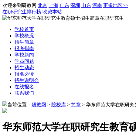
欢迎来到研教网
北京
上海
广东
深圳
山东
河南
更多地区>>
在职研究生排行榜
收藏本站
学校
首页
学校
概况
招生
简章
报考指南
学校
新闻
学员问题
招生动态
报名必读
招生说明会
在线
报名
联系我们
当前位置：
研教网
>
院校库
>
简章
>
华东师范大学在职研究
华东师范大学在职研究生教育