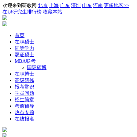
欢迎来到研教网
北京
上海
广东
深圳
山东
河南
更多地区>>
在职研究生排行榜
收藏本站
首页
在职硕士
同等学力
双证硕士
MBA联考
国际硕博
在职博士
高级研修
报考常识
学员问题
招生简章
考前辅导
热点专题
在线报名