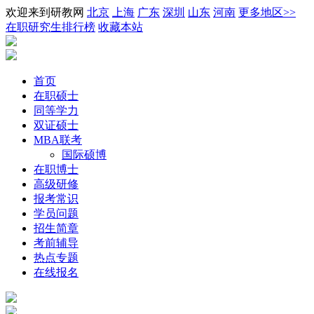
欢迎来到研教网
北京
上海
广东
深圳
山东
河南
更多地区>>
在职研究生排行榜
收藏本站
首页
在职硕士
同等学力
双证硕士
MBA联考
国际硕博
在职博士
高级研修
报考常识
学员问题
招生简章
考前辅导
热点专题
在线报名