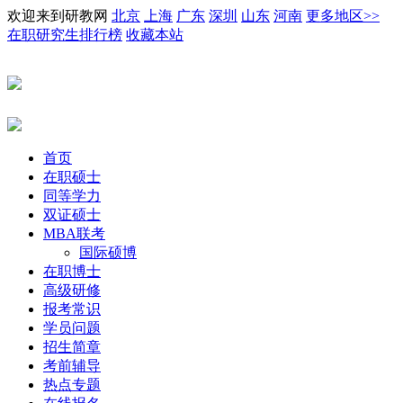
欢迎来到研教网
北京
上海
广东
深圳
山东
河南
更多地区>>
在职研究生排行榜
收藏本站
首页
在职硕士
同等学力
双证硕士
MBA联考
国际硕博
在职博士
高级研修
报考常识
学员问题
招生简章
考前辅导
热点专题