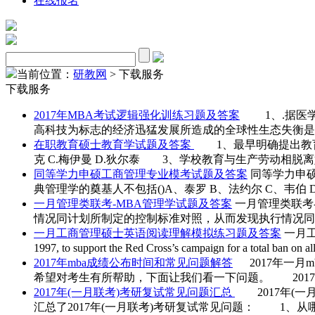
在线报名
当前位置：
研教网
>
下载服务
下载服务
2017年MBA考试逻辑强化训练习题及答案
1、.据医学
高科技为标志的经济迅猛发展所造成的全球性生态失衡是
在职教育硕士教育学试题及答案
1、最早明确提出教育学的
克 C.梅伊曼 D.狄尔泰 3、学校教育与生产劳动相脱离始于
同等学力申硕工商管理专业模考试题及答案
同等学力申硕
典管理学的奠基人不包括()A、泰罗 B、法约尔 C、韦伯 
一月管理类联考-MBA管理学试题及答案
一月管理类联考
情况同计划所制定的控制标准对照，从而发现执行情况同计
一月工商管理硕士英语阅读理解模拟练习题及答案
一月工商管
1997, to support the Red Cross’s campaign for a total ban on all 
2017年mba成绩公布时间和常见问题解答
2017年一月
希望对考生有所帮助，下面让我们看一下问题。 2017年
2017年(一月联考)考研复试常见问题汇总
2017年(一
汇总了2017年(一月联考)考研复试常见问题： 1、从哪里