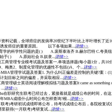
资料记载，全球癌症的发病率20世纪下半叶比上半叶增长了近1
诱发癌症的重要原因。 以下各项如果...
详情>>
科学性问题的是( ) A.裴斯泰洛齐 B.赫尔巴特 C.夸美纽斯
( ) A.原始社会 B.奴隶...
详情>>
工商管理专业模考试题及答案一.单项选择题(每小题1分，共10
D、梅奥2、制度化管理的优越性不包括()A、个...
详情>>
-MBA管理学试题及答案1. 为什么纠正偏差是控制的关键?案：
划目标之间的偏差，并采取相应...
详情>>
理硕士英语阅读理解模拟练习题及答案It came as something of a surprise wh
...
详情>>
mba在职研究生联考已经过去，紧接着就是成绩公布的时间，在
MBA成绩什么时间公布怎样查询?根...
详情>>
月联考)考研初试成绩即将公布，待考试成绩公布后，各院校复
获得(一月联考)考研复试...
详情>>