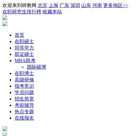
欢迎来到研教网
北京
上海
广东
深圳
山东
河南
更多地区>>
在职研究生排行榜
收藏本站
首页
在职硕士
同等学力
双证硕士
MBA联考
国际硕博
在职博士
高级研修
报考常识
学员问题
招生简章
考前辅导
热点专题
在线报名